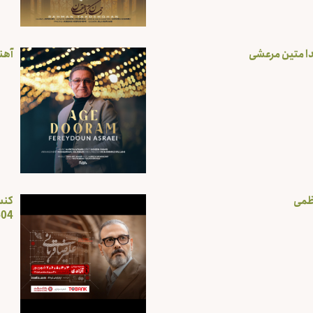
دا متین مرعشی
آهن
ظمی
کنس
404