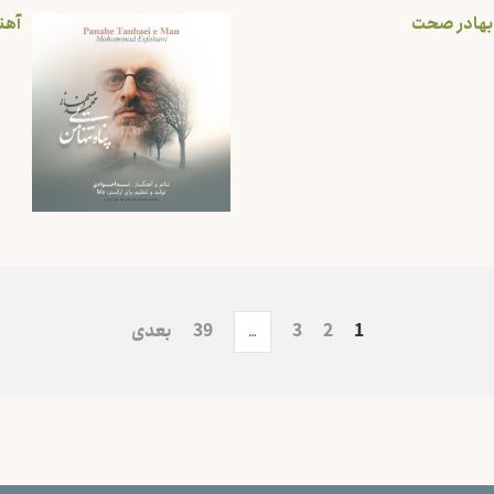
 بهادر صحت
آهن
1
2
3
…
39
بعدی