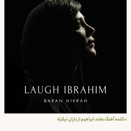
دکلمه آهنگ بخند ابراهیم از باران نیکراه