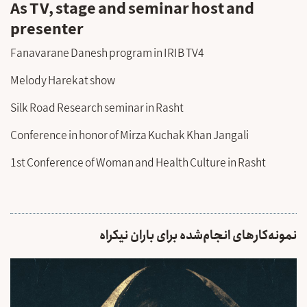
As TV, stage and seminar host and
presenter
Fanavarane Danesh program in IRIB TV4
Melody Harekat show
Silk Road Research seminar in Rasht
Conference in honor of Mirza Kuchak Khan Jangali
1st Conference of Woman and Health Culture in Rasht
نمونه‌کارهای انجام‌شده برای باران نیکراه