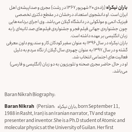
باران نیکراه
(زاده‌‌ی ۲۰ شهریور ۱۳۶۷ در رشت) مجری و صداپیشه‌‌ی اهل
ایران است. او دانشجوی استعداد درخشان در مقطع دکتری تخصصی
فیزیک اتمی و مولکولی در دانشگاه گیلان می‌باشد. وی اجرای برنامه‌هایی
چون جشنواره‌ی جهانی فیلم فجر و جشنواره‌ی فیلم‌های صد ثانیه‌ای را به
زبان انگلیسی بر عهده داشته است.
باران نیکراه در سال ۱۳۹۶ به عنوان سفیر کودکان کار و سندروم داون معرفی
گشته و در سال ۱۳۹۷ به عنوان چهره‌ی سال گیلان از نگاه مردم به دلیل
فعالیت‌های اجتماعی انتخاب شد.
او در حال حاضر مجری صحنه‌ و تلویزیون به دو زبان (انگلیسی و فارسی)
می‌باشد.
Baran Nikrah Biography:
‎, born September 11,
باران نیکراه
(Persian:
Baran Nikrah
1988 in Rasht, Iran) is an Iranian narrator, TV and stage
presenter and inventor.She is a Ph.D student of Atomic and
molecular physics at the University of Guilan.
Her first