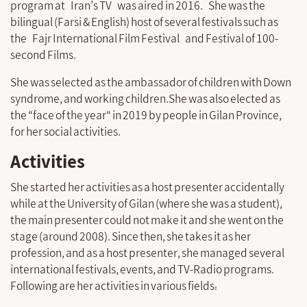
program at Iran’s TV was aired in 2016. She was the
bilingual (Farsi & English) host of several festivals such as
the Fajr International Film Festival
and Festival of 100-
second Films.
She was selected as the ambassador of children with Down
syndrome, and working children.She was also elected as
the “face of the year“ in 2019 by people in Gilan Province,
for her social activities.
Activities
She started her activities as a host presenter accidentally
while at the University of Gilan (where she was a student),
the main presenter could not make it and she went on the
stage (around 2008). Since then, she takes it as her
profession, and as a host presenter, she managed several
international festivals, events, and TV-Radio programs.
Following are her activities in various fields: