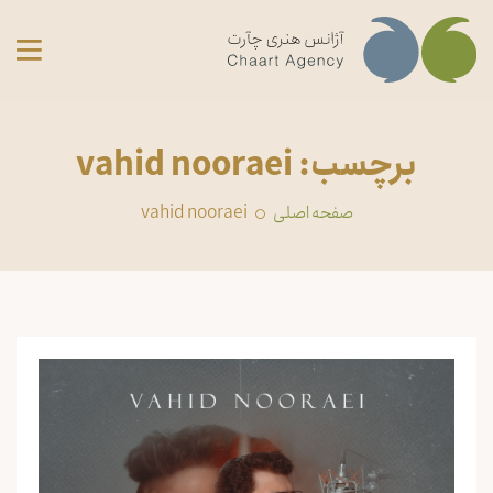
برچسب: vahid nooraei
صفحه اصلی
vahid nooraei