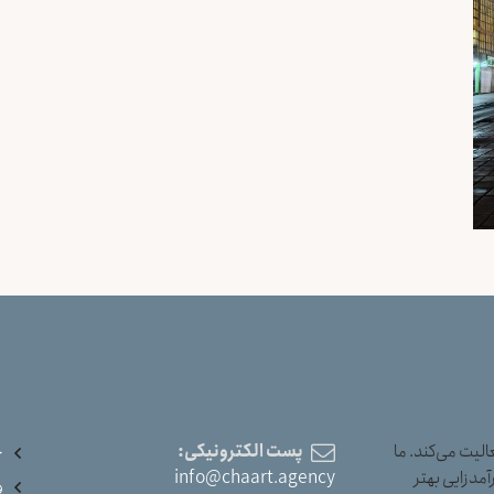
یت می‌کند. ما
پست الکترونیکی:
خ
آمدزایی بهتر
info@chaart.agency
و