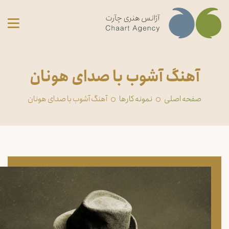
آهنگ آشوب با صدای هونان
صفحه اصلی
‏نمونه کارها
آهنگ آشوب با صدای هونان