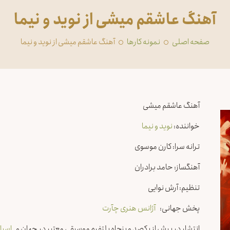
آهنگ عاشقم میشی از نوید و نیما
صفحه اصلی
‏نمونه کارها
آهنگ عاشقم میشی از نوید و نیما
آهنگ عاشقم میشی
خواننده:
نوید و نیما
ترانه سرا: کارن موسوی
آهنگساز: حامد برادران
تنظیم: آرش نوایی
پخش جهانی:
آژانس هنری چآرت
انتشار در بیش از یکصد و پنجاه پلتفرم موسیقی معتبر در جهان و
اسپا