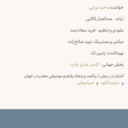
خواننده:
وحید نورایی
ترانه: عبدالجبار کاکایی
ملودی و تنظیم: فرید سعادتمند
میکس و مسترینگ: نوید صالح‌زاده
تهیه‌کننده: رامین لک
پخش جهانی:
آژانس هنری چآرت
انتشار در بیش از یکصد و پنجاه پلتفرم موسیقی معتبر در جهان
و
ساوندکلاود
و
اسپاتیفای
.