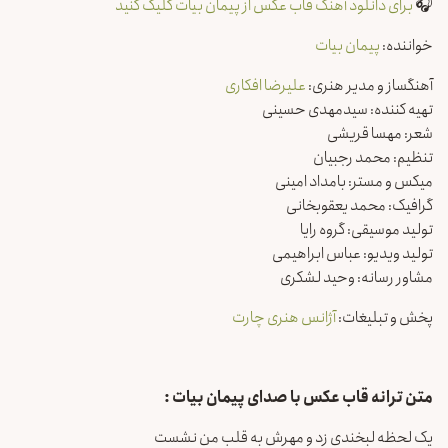
🎧
برای دانلود آهنگ قاب عکس از پیمان بیات کلیک کنید
خواننده:
پیمان بیات
آهنگساز و مدیر هنری:
علیرضا افکاری
تهیه کننده: سیدمهدی حسینی
شعر: مهسا قریشی
تنظیم: محمد رجبیان
میکس و مستر: بامداد امینی
گرافیک: محمد یعقوبخانی
تولید موسیقی: گروه رایا
تولید ویدیو: عباس ابراهیمی
مشاور رسانه: وحید لشکری
پخش و تبلیغات:
آژانس هنری چارت
متن ترانه قاب عکس با صدای پیمان بیات
:
یک لحظه لبخندی زد و مهرش به قلب من نشست