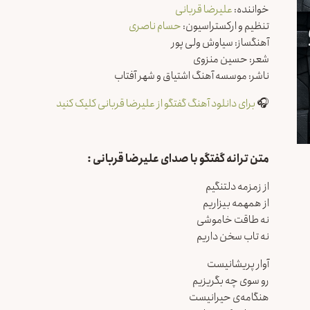
خواننده:
علیرضا قربانی
تنظیم و ارکستراسیون:
حسام ناصری
آهنگساز: سیاوش ولی پور
شعر: حسین منزوی
ناشر: موسسه آهنگ اشتیاق و شهر آفتاب
🎧
برای دانلود آهنگ گفتگو از علیرضا قربانی کلیک کنید
متن ترانه گفتگو با صدای علیرضا قربانی :
از زمزمه دلتنگیم
از همهمه بیزاریم
نه طاقت خاموشی
نه تاب سخن داریم
آوار پریشانیست
رو سوی چه بگریزیم
هنگامه‌ی حیرانیست