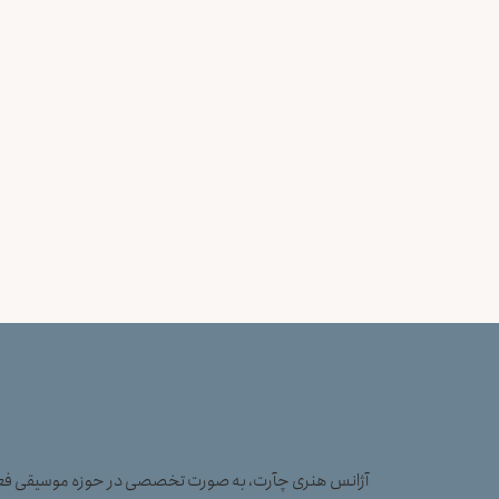
آژانس هنری چآرت، به صورت تخصصی در حوزه موسیقی فعال