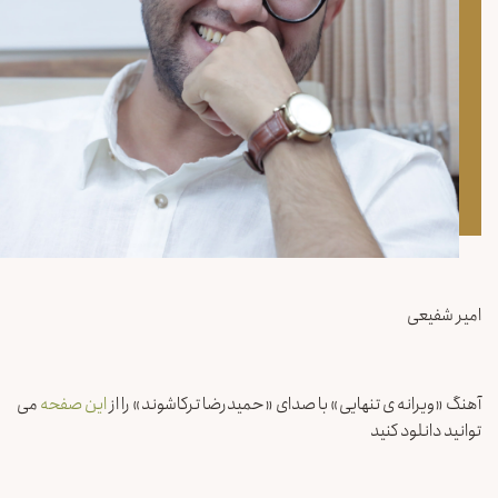
امیر شفیعی
آهنگ «ویرانه ی تنهایی» با صدای «حمیدرضا ترکاشوند» را از
این صفحه
می
توانید دانلود کنید