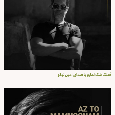
آهنگ شک ندارم با صدای امین نیکو